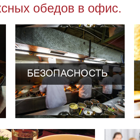
сных обедов в офис.
Сотрудники компании "Рукейт" - профессиональные
повара с разрядом выше четвертого, имеющие
.
санитарные книжки и своевременно проходящие
медицинское обследование
им
Наша деятельность по приготовлению и доставке
обедов сертифицирована и подтверждена
необходимой документацией, в том числе
"Санитарно-эпидемиологическим заключением на
организацию питания населения при приготовлении
пищи и ее реализации.