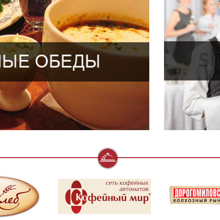
сть самостоятельной комплектации меню
енного на текущую неделю либо несколько
Индивидуальн
ованных нашими специалистами
чее блюдо 120 гр., гарнир 150 гр.)
Одноразовая пос
0 гр., горячее блюдо 120 гр., гарнир 150 гр.).
0 мл., горячее блюдо 120 гр., гарнир 150 гр.).
Прибор
первое блюдо 300 мл., горячее блюдо 120 гр.,
Немедленное ре
 гр.).
д