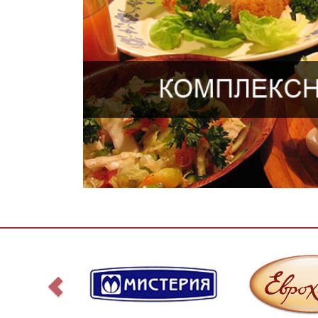
Мы предоставляем своим клиентам возможно
комплексных обедов на основе меню, предлож
стандартных вариантов, сформир
Комплекс Эконом - от 100 рублей (горя
Комплекс Малокалорийный - от 130 рублей (салат 15
Комплекс Стандарт - от 120 рублей (Первое блюдо 30
Комплекс Гигант - от 130 рублей (Салат 150 гр., 
гарнир 150