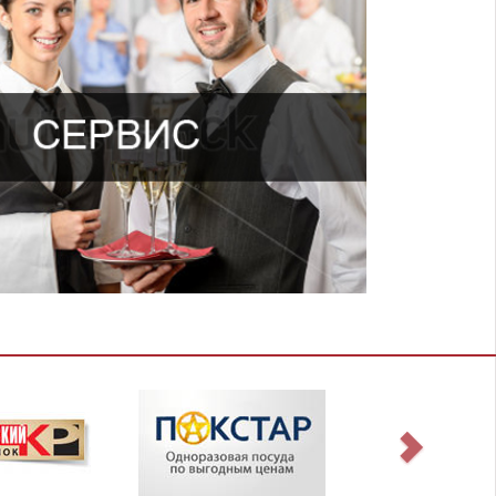
Пробный заказ бесплатно;
ый подход к размеру скидки при заказе от 5000
рублей;
уда, которая пригодна для разогрева обеда в СВЧ-
печи;
ы, салфетки, упаковка и хлеб БЕСПЛАТНО;
агирование на пожелания клиентов, своевременная
оставка, выгодные условия доставки.