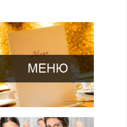
В меню ежедневно 8 вида салатов, 3 вида супов, 5
видов горячих блюд, 4 вида гарниров, а также
сырники и запеканки
На протяжении шести недель каждый день новое
меню
Большой ассортимент выпечки и кондитерских
изделий, торты на заказ
А также широкий ассортимент
бутербродов,
сэндвичей, канапе и тартини