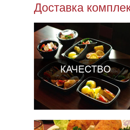
Доставка комплек
Качество выпускаемой продукции контролируется
лично генеральным директором, который начинает
свой рабочий с дегустации всех выпускаемых блюд
Мы готовим только в день доставки и сразу привоз
к Вам!
Для приготовления используем только
НАТУРАЛЬНЫЕ ингредиенты!
Консерванты, усилители вкуса и другие
модификаторы ИСКЛЮЧЕНЫ!
Все ингредиенты имеют сертификаты качества и
проходят входной контроль!